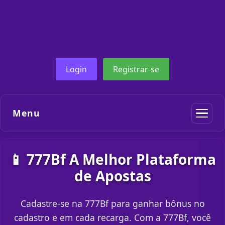
Login
Registrar-se
Menu
📱 777Bf A Melhor Plataforma
de Apostas
Cadastre-se na 777Bf para ganhar bônus no
cadastro e em cada recarga. Com a 777Bf, você