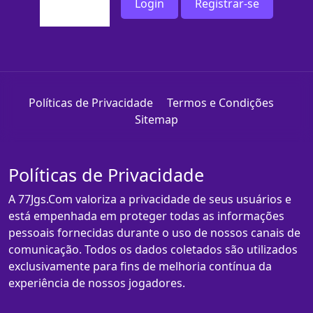
Login
Registrar-se
Políticas de Privacidade
Termos e Condições
Sitemap
Políticas de Privacidade
A 77Jgs.Com valoriza a privacidade de seus usuários e
está empenhada em proteger todas as informações
pessoais fornecidas durante o uso de nossos canais de
comunicação. Todos os dados coletados são utilizados
exclusivamente para fins de melhoria contínua da
experiência de nossos jogadores.